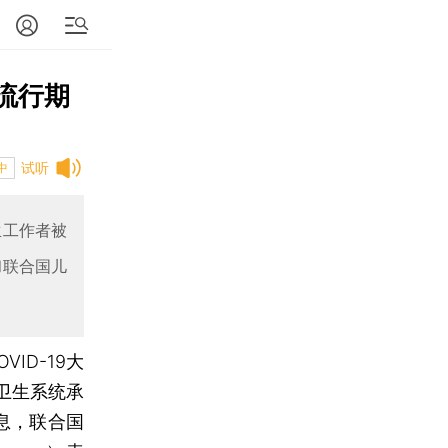
流行期
试听
中
生工作者被
和联合国儿
OVID-19大
卫生系统承
息，联合国