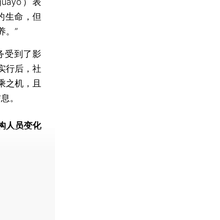
uayo）表
的生命，但
养。”
务受到了影
实行后，社
乘之机，且
信息。
构人员变化
动态