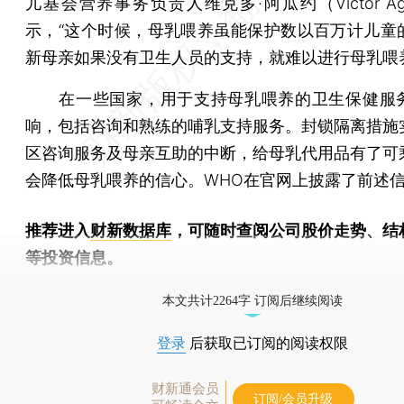
儿基会营养事务负责人维克多·阿瓜约（Victor Ag
示，“这个时候，母乳喂养虽能保护数以百万计儿童
新母亲如果没有卫生人员的支持，就难以进行母乳喂
在一些国家，用于支持母乳喂养的卫生保健服
响，包括咨询和熟练的哺乳支持服务。封锁隔离措施
区咨询服务及母亲互助的中断，给母乳代用品有了可
会降低母乳喂养的信心。WHO在官网上披露了前述
推荐进入
财新数据库
，可随时查阅公司股价走势、结
等投资信息。
财新机器人产业指数(RII)已发布，
点击了解行业
本文共计2264字 订阅后继续阅读
登录
后获取已订阅的阅读权限
财新通会员
订阅/会员升级