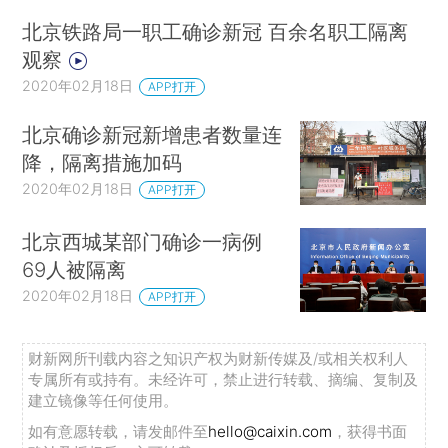
北京铁路局一职工确诊新冠 百余名职工隔离
观察
2020年02月18日
APP打开
北京确诊新冠新增患者数量连
降，隔离措施加码
2020年02月18日
APP打开
北京西城某部门确诊一病例
69人被隔离
2020年02月18日
APP打开
财新网所刊载内容之知识产权为财新传媒及/或相关权利人
专属所有或持有。未经许可，禁止进行转载、摘编、复制及
建立镜像等任何使用。
如有意愿转载，请发邮件至
hello@caixin.com
，获得书面