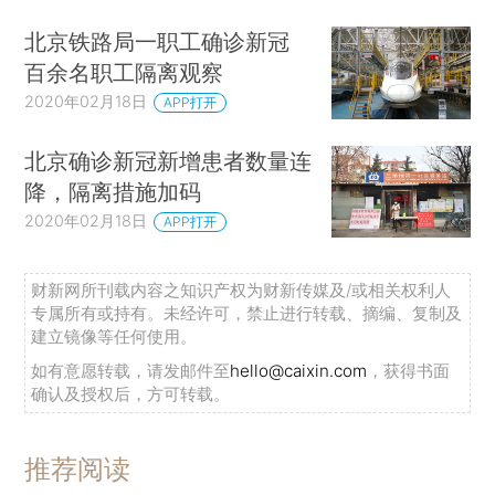
北京铁路局一职工确诊新冠
百余名职工隔离观察
2020年02月18日
APP打开
北京确诊新冠新增患者数量连
降，隔离措施加码
2020年02月18日
APP打开
财新网所刊载内容之知识产权为财新传媒及/或相关权利人
专属所有或持有。未经许可，禁止进行转载、摘编、复制及
建立镜像等任何使用。
如有意愿转载，请发邮件至
hello@caixin.com
，获得书面
确认及授权后，方可转载。
推荐阅读