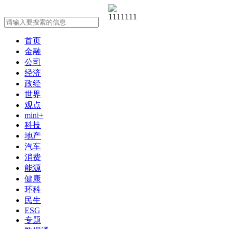
首页
金融
公司
经济
政经
世界
观点
mini+
科技
地产
汽车
消费
能源
健康
环科
民生
ESG
专题