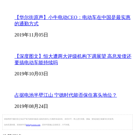
【华尔街原声】小牛电动CEO：电动车在中国是最实惠
的通勤方式
2019年11月05日
【深度图文】恒大遭两大评级机构下调展望 高息发债还
要搞电动车能持续吗
2019年10月03日
占据电池半壁江山 宁德时代能否保住寡头地位？
2019年08月24日
财新网所刊载内容之知识产权为财新传媒及/或相关权利人专属所有或持有。未经许可，禁止进行转载、摘编、复制及建立镜像等任何使用。
如有意愿转载，请发邮件至
hello@caixin.com
，获得书面确认及授权后，方可转载。