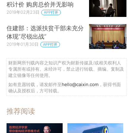
积计价 购房总价并无影响
2019年02月23日
APP打开
住建部：选派扶贫干部未充分
体现“尽锐出战”
2019年01月30日
APP打开
财新网所刊载内容之知识产权为财新传媒及/或相关权利人
专属所有或持有。未经许可，禁止进行转载、摘编、复制及
建立镜像等任何使用。
如有意愿转载，请发邮件至
hello@caixin.com
，获得书面
确认及授权后，方可转载。
推荐阅读