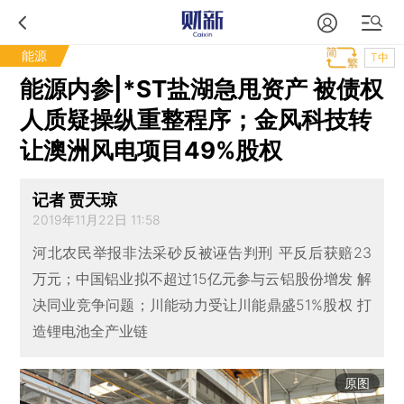
能源
T中
能源内参|*ST盐湖急甩资产 被债权
人质疑操纵重整程序；金风科技转
让澳洲风电项目49%股权
记者 贾天琼
2019年11月22日 11:58
河北农民举报非法采砂反被诬告判刑 平反后获赔23
万元；中国铝业拟不超过15亿元参与云铝股份增发 解
决同业竞争问题；川能动力受让川能鼎盛51%股权 打
造锂电池全产业链
原图