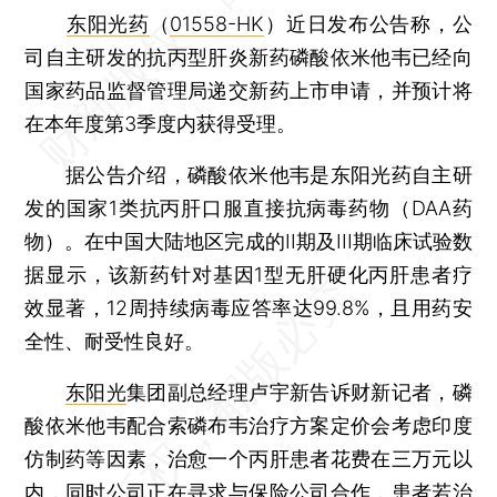
东阳光药
（
01558-HK
）近日发布公告称，公
司自主研发的抗丙型肝炎新药磷酸依米他韦已经向
国家药品监督管理局递交新药上市申请，并预计将
在本年度第3季度内获得受理。
据公告介绍，磷酸依米他韦是东阳光药自主研
发的国家1类抗丙肝口服直接抗病毒药物（DAA药
物）。在中国大陆地区完成的II期及III期临床试验数
据显示，该新药针对基因1型无肝硬化丙肝患者疗
效显著，12周持续病毒应答率达99.8%，且用药安
全性、耐受性良好。
东阳光
集团副总经理卢宇新告诉财新记者，磷
酸依米他韦配合索磷布韦治疗方案定价会考虑印度
仿制药等因素，治愈一个丙肝患者花费在三万元以
内，同时公司正在寻求与保险公司合作，患者若治