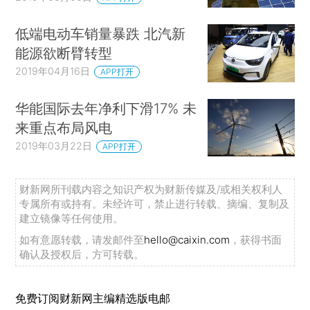
低端电动车销量暴跌 北汽新
能源欲断臂转型
2019年04月16日
APP打开
华能国际去年净利下滑17% 未
来重点布局风电
2019年03月22日
APP打开
财新网所刊载内容之知识产权为财新传媒及/或相关权利人
专属所有或持有。未经许可，禁止进行转载、摘编、复制及
建立镜像等任何使用。
如有意愿转载，请发邮件至
hello@caixin.com
，获得书面
确认及授权后，方可转载。
免费订阅财新网主编精选版电邮