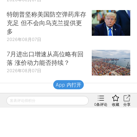
特朗普坚称美国防空弹药库存
充足 但不会向乌克兰提供更
多
2026年08月07日
7月进出口增速从高位略有回
落 涨价动力能否持续？
2026年08月07日
App 内打开
财新移动
发表评论得积分
0
条评论
收藏
分享
财新
财新周刊
Caixin