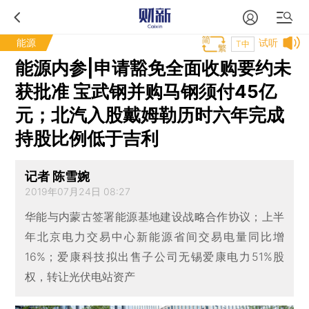
能源
试听
T中
能源内参|申请豁免全面收购要约未
获批准 宝武钢并购马钢须付45亿
元；北汽入股戴姆勒历时六年完成
持股比例低于吉利
记者 陈雪婉
2019年07月24日 08:27
华能与内蒙古签署能源基地建设战略合作协议；上半
年北京电力交易中心新能源省间交易电量同比增
16%；爱康科技拟出售子公司无锡爱康电力51%股
权，转让光伏电站资产