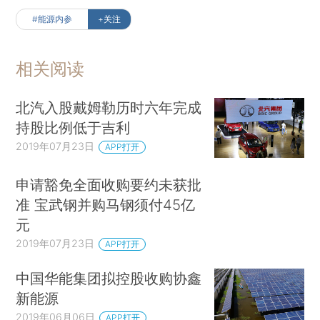
#能源内参
+关注
相关阅读
北汽入股戴姆勒历时六年完成
持股比例低于吉利
2019年07月23日
APP打开
申请豁免全面收购要约未获批
准 宝武钢并购马钢须付45亿
元
2019年07月23日
APP打开
中国华能集团拟控股收购协鑫
新能源
2019年06月06日
APP打开