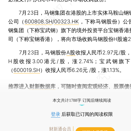
7月23日，马钢集团在港股的上市实体马鞍山钢
公司（
600808.SH
/
00323.HK
，下称马钢股份）公
钢集团（下称宝武钢）旗下的境外投资平台宝钢香港
司（下称宝钢香港），将向市场收购马钢股份H股逾2
7月23日，马钢股份
A股
收报人民币2.97元/股，
H股收报3.00港元/股，涨2.74%；宝武钢旗
（
600019.SH
）收报人民币6.26元 /股，涨1.13%。
推荐进入
财新数据库
，可随时查阅宏观经济、股票债
物，财经数据尽在掌握。
本文共计1788字 订阅后继续阅读
登录
后获取已订阅的阅读权限
财新通会员