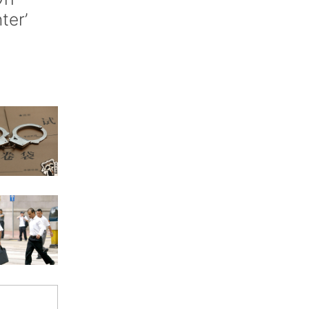
nter’