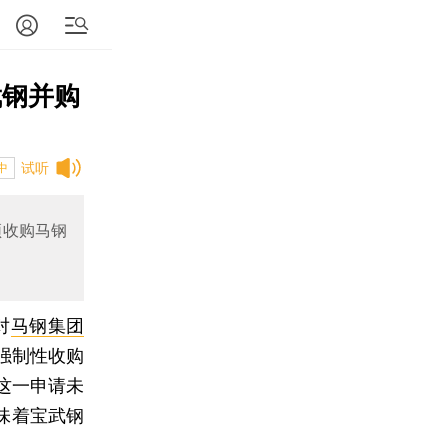
武钢并购
试听
中
须收购马钢
对
马钢集团
强制性收购
这一申请未
味着宝武钢