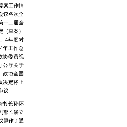
提案工作情
会议各次全
第十二届全
定（草案）
14年度对
4年工作总
政协委员视
办公厅关于
、政协全国
议决定将上
审议。
秘书长孙怀
副部长潘立
议题作了通