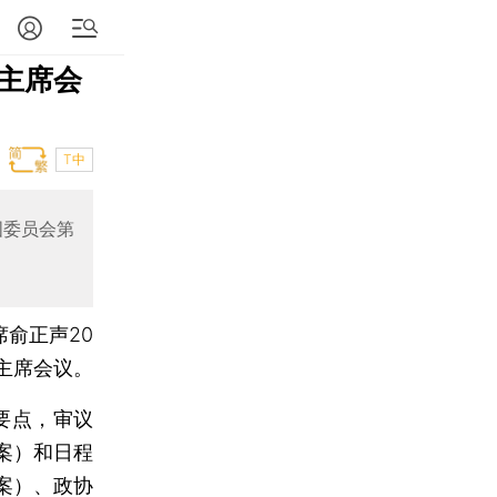
主席会
T中
国委员会第
席俞正声20
主席会议。
要点，审议
案）和日程
案）、政协