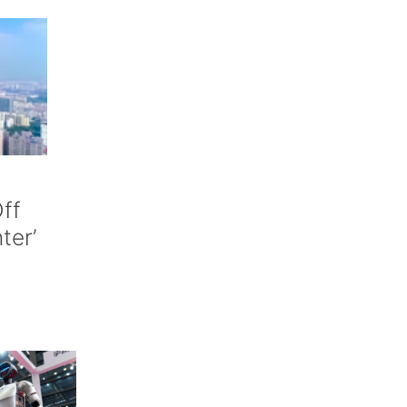
ff
nter’