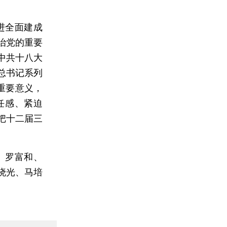
进全面建成
治党的重要
中共十八大
总书记系列
重要意义，
任感、紧迫
把十二届三
、罗富和、
晓光、马培