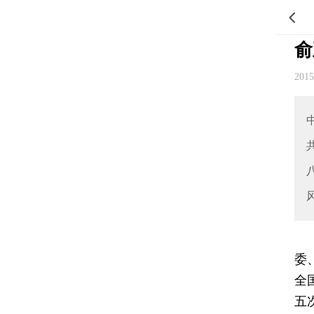
俞
201
委
全
五