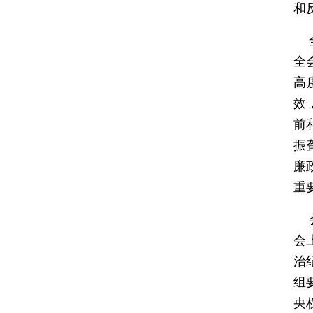
和
全
全
高
效
前
振
廉
重
会
会
治
组
央