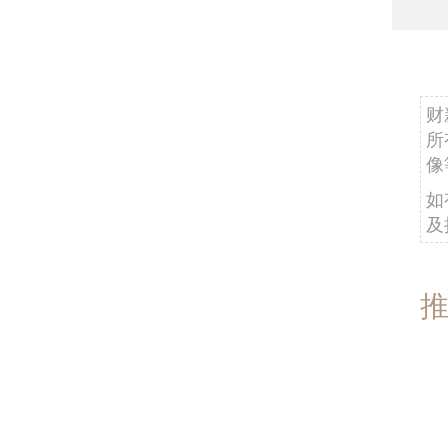
财
所
像
如
及