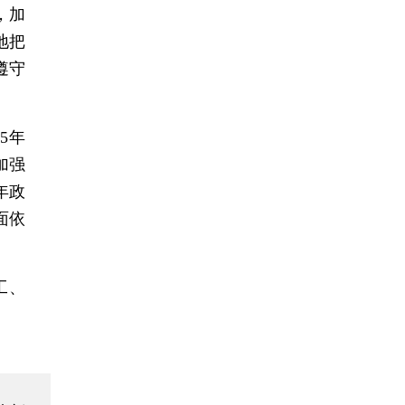
，加
地把
遵守
5年
加强
年政
面依
工、