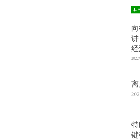
私
向
讲
经
202
离
20
特
键