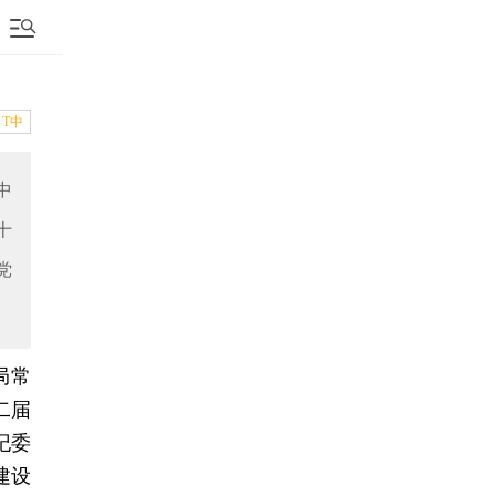
T中
中
十
党
局常
二届
纪委
建设