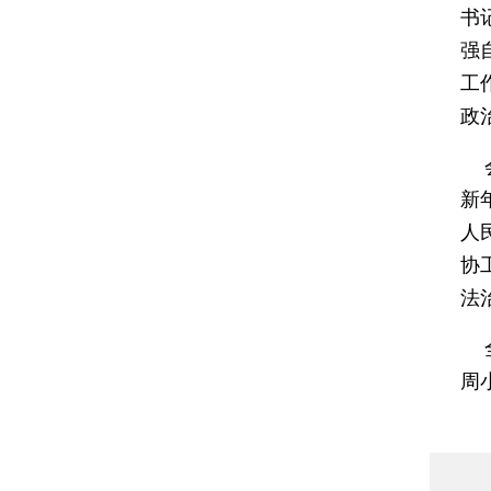
书
强
工
政
会
新
人
协
法
全
周