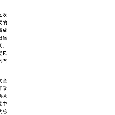
五次
局的
新成
出当
明、
党风
具有
次全
守政
协党
党中
为总