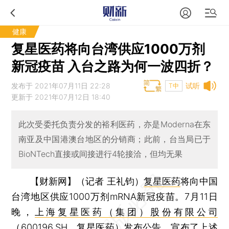
健康
复星医药将向台湾供应1000万剂
新冠疫苗 入台之路为何一波四折？
发布于 2021年07月11日 22:28
试听
T中
更新于 2021年07月12日 18:40
此次受委托负责分发的裕利医药，亦是Moderna在东
南亚及中国港澳台地区的分销商；此前，台当局已于
BioNTech直接或间接进行4轮接洽，但均无果
【财新网】（记者 王礼钧）
复星医药
将向中国
台湾地区供应1000万剂mRNA新冠疫苗。7月11日
晚，
上海复星医药（集团）股份有限公司
（
600196.SH
，复星医药）发布公告，宣布了上述