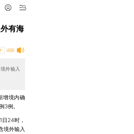
之外有海
试听
中
增境外输入
市新增境内确
例3例。
日24时，
含境外输入