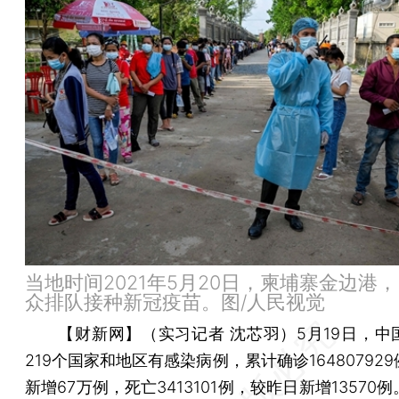
当地时间2021年5月20日，柬埔寨金边港
众排队接种新冠疫苗。图/人民视觉
【财新网】（实习记者 沈芯羽）
5月19日，
219个国家和地区有感染病例，累计确诊16480792
新增67万例，死亡3413101例，较昨日新增13570