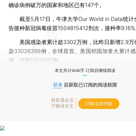
确诊病例破万的国家和地区已有147个。
截至5月17日，牛津大学Our World in Data统
告接种新冠病毒疫苗1504815412剂次，接种率9.16
美国感染者累计超3302万例，比昨日新增2.9万
染33026399例，全球居首。美国邻国加拿大累计感
例，达到1350897例。
本文共计4646字 订阅后继续阅读
登录
后获取已订阅的阅读权限
财新通会员
订阅/会员升级
可畅读全文