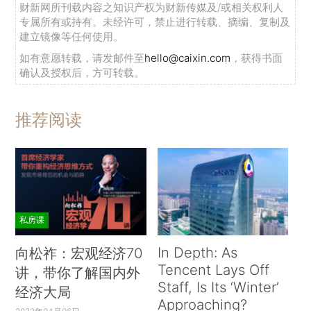
财新网所刊载内容之知识产权为财新传媒及/或相关权利人
专属所有或持有。未经许可，禁止进行转载、摘编、复制及
建立镜像等任何使用。
如有意愿转载，请发邮件至
hello@caixin.com
，获得书面
确认及授权后，方可转载。
推荐阅读
私房课
In Depth: As
向松祚：宏观经济70
Tencent Lays Off
讲，带你了解国内外
Staff, Is Its ‘Winter’
经济大局
Approaching?