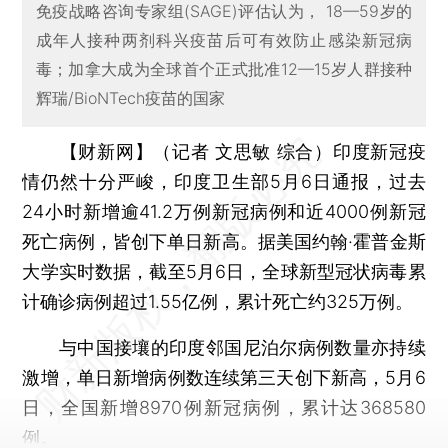
免疫战略咨询专家组(SAGE)评估认为， 18—59岁的
成年人接种两剂科兴疫苗后可有效防止感染新冠病
毒；加拿大成为全球首个正式批准12—15岁人群接种
辉瑞/BioNTech疫苗的国家
【财新网】（记者 文思敏 综合）
印度新冠疫
情仍然十分严峻，印度卫生部5月6日通报，过去
24小时新增逾41.2万例新冠病例和近4000例新冠
死亡病例，皆创下单日新高。据美国约翰·霍普金斯
大学实时数据，截至5月6日，全球新型冠状病毒累
计确诊病例超过1.55亿例，累计死亡约325万例。
与中国接壤的印度邻国尼泊尔病例数量亦持续
激增，单日新增病例数连续第三天创下新高，5月6
日，全国新增8970例新冠病例，累计达368580
例。