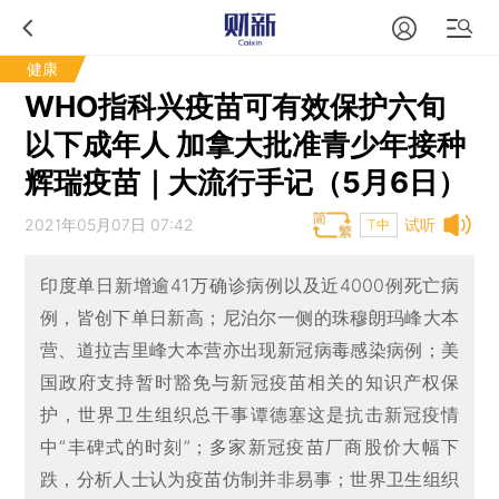
健康
WHO指科兴疫苗可有效保护六旬
以下成年人 加拿大批准青少年接种
辉瑞疫苗｜大流行手记（5月6日）
2021年05月07日 07:42
试听
T中
印度单日新增逾41万确诊病例以及近4000例死亡病
例，皆创下单日新高；尼泊尔一侧的珠穆朗玛峰大本
营、道拉吉里峰大本营亦出现新冠病毒感染病例；美
国政府支持暂时豁免与新冠疫苗相关的知识产权保
护，世界卫生组织总干事谭德塞这是抗击新冠疫情
中“丰碑式的时刻”；多家新冠疫苗厂商股价大幅下
跌，分析人士认为疫苗仿制并非易事；世界卫生组织