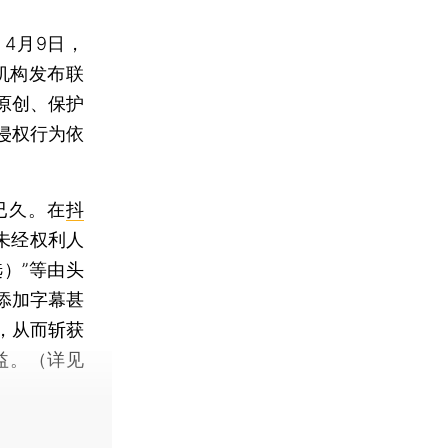
4月9日，
机构发布联
原创、保护
侵权行为依
已久。在
抖
未经权利人
选）”等由头
添加字幕甚
，从而斩获
益。（详见