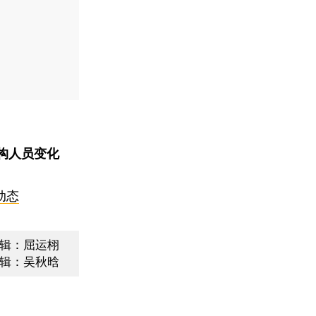
构人员变化
动态
辑：屈运栩
辑：吴秋晗