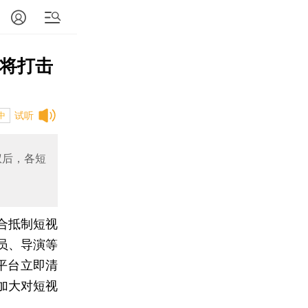
局将打击
试听
中
权后，各短
合抵制短视
员、导演等
平台立即清
加大对短视