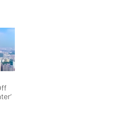
ff
nter’