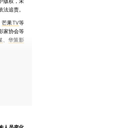
护版权，未
依法追责。
、
芒果TV
等
影家协会等
媒
、
华策影
构人员变化