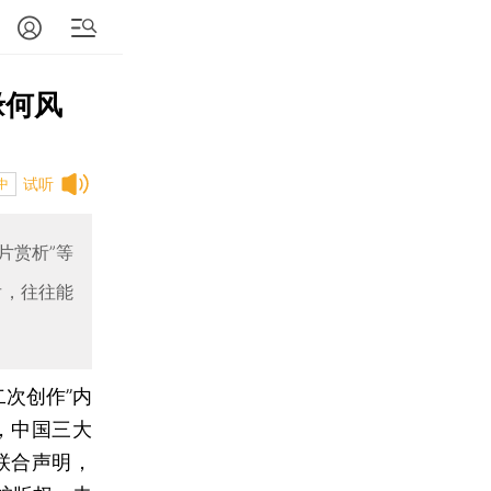
缘何风
试听
中
片赏析”等
后，往往能
二次创作”内
，中国三大
联合声明，