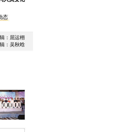
动态
辑：屈运栩
辑：吴秋晗