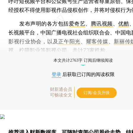
呼吁短视频平台和公众账号生产运营者尊重原创、保
经授权不得使用影视作品侵权创作，并将对侵权行为
发布声明的各方包括
爱奇艺
、
腾讯视频
、
优酷
长视频平台，中国广播电视社会组织联合会、中国电
影视行业协会，以及
正午阳光
、
耀客传媒
、
新丽传
视
、
柠萌影业
等影视公司，共计73家机构。
本文共计2763字 订阅后继续阅读
登录
后获取已订阅的阅读权限
财新通会员
订阅/会员升级
可畅读全文
推荐进入
财新数据库
，可随时查阅公司股价走势、结