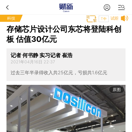
科技
试听
T中
存储芯片设计公司东芯将登陆科创
板 估值30亿元
记者 何书静 实习记者 崔浩
2021年04月16日 22:37
过去三年半录得收入共25亿元，亏损共1.6亿元
原图