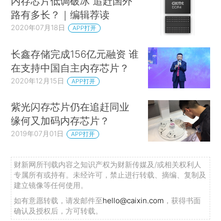
内存芯片低调破冰 追赶国外
路有多长？｜编辑荐读
2020年07月18日
APP打开
长鑫存储完成156亿元融资 谁
在支持中国自主内存芯片？
2020年12月15日
APP打开
紫光闪存芯片仍在追赶同业
缘何又加码内存芯片？
2019年07月01日
APP打开
财新网所刊载内容之知识产权为财新传媒及/或相关权利人
专属所有或持有。未经许可，禁止进行转载、摘编、复制及
建立镜像等任何使用。
如有意愿转载，请发邮件至
hello@caixin.com
，获得书面
确认及授权后，方可转载。