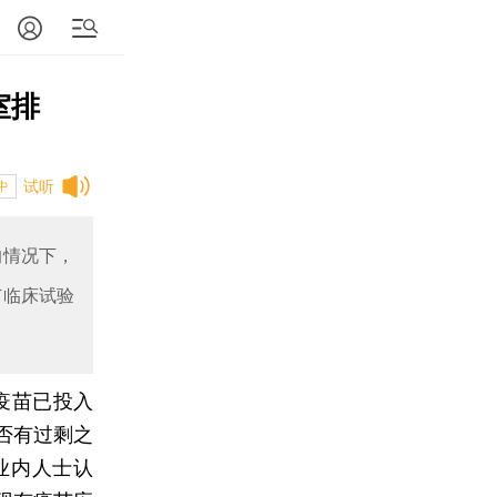
室排
试听
中
的情况下，
苗临床试验
疫苗已投入
否有过剩之
业内人士认