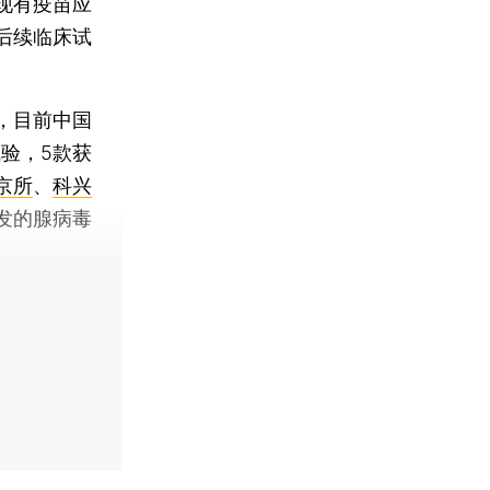
现有疫苗应
后续临床试
，目前中国
验，5款获
京所
、
科兴
发的腺病毒