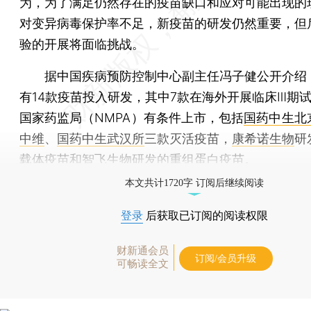
为，为了满足仍然存在的疫苗缺口和应对可能出现的
对变异病毒保护率不足，新疫苗的研发仍然重要，但
验的开展将面临挑战。
据中国疾病预防控制中心副主任冯子健公开介绍
有14款疫苗投入研发，其中7款在海外开展临床Ⅲ期试
国家药监局（NMPA）有条件上市，包括
国药中生北
中维
、
国药中生武汉所
三款灭活疫苗，
康希诺生物
研
载体疫苗和
智飞生物
研发的重组蛋白疫苗。
本文共计1720字 订阅后继续阅读
登录
后获取已订阅的阅读权限
财新通会员
订阅/会员升级
可畅读全文