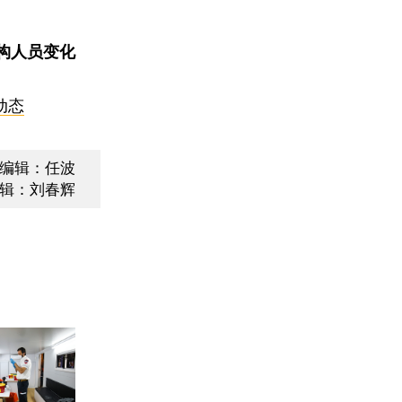
构人员变化
动态
编辑：任波
辑：刘春辉