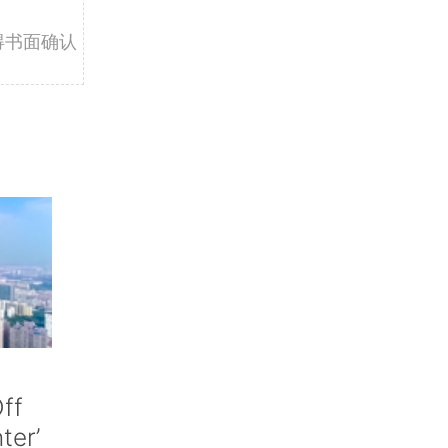
得书面确认
ff
nter’