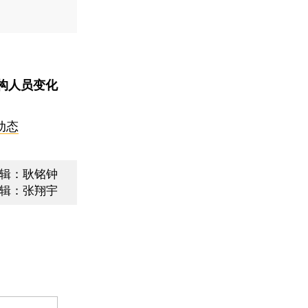
构人员变化
动态
辑：耿铭钟
辑：张翔宇