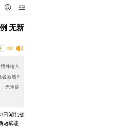
例 无新
试听
中
为境外输入
染者新增8
例，无重症
月31日湖北省
新冠病患一