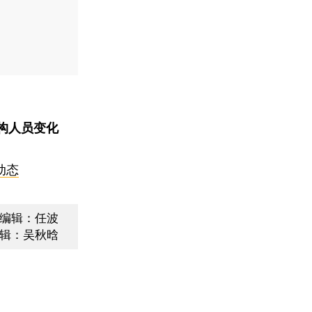
构人员变化
动态
编辑：任波
辑：吴秋晗