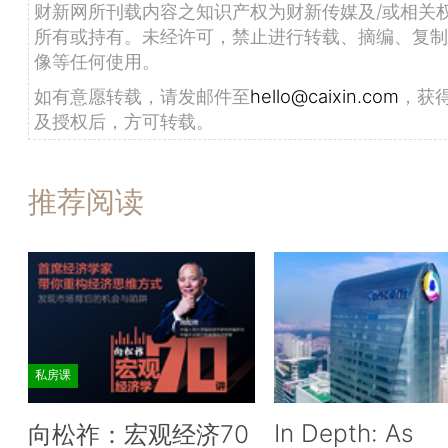
财新网所刊载内容之知识产权为财新传媒及/或相关
所有或持有。未经许可，禁止进行转载、摘编、复制
像等任何使用。
如有意愿转载，请发邮件至
hello@caixin.com
，获
及授权后，方可转载。
推荐阅读
私房课
In Depth: As
向松祚：宏观经济70