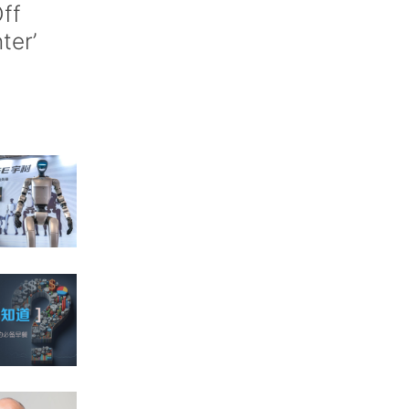
ff
nter’