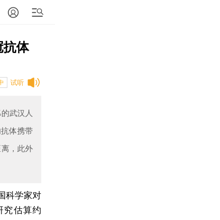
冠抗体
试听
中
%的武汉人
的抗体携带
距离，此外
国科学家对
研究估算约