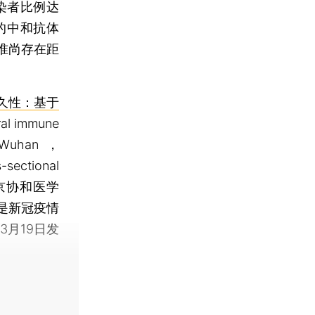
染者比例达
的中和抗体
准尚存在距
久性：基于
al immune
in Wuhan，
-sectional
京协和医学
是新冠疫情
3月19日发