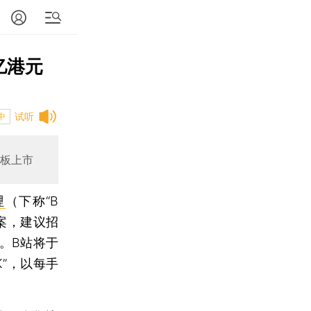
亿港元
试听
中
主板上市
哩
（下称“B
方案，建议招
元。B站将于
K”，以每手