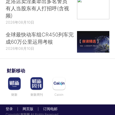
足浴店卖淫案牵出多名警员
有人当股东有人打招呼(含视
频)
2026年08月10日
全球最快动车组CR450列车完
成60万公里运用考核
2026年08月10日
财新移动
财新
财新周刊
Caixin
登录
网页版
订阅电邮
|
|
Copyright 财新网 All Rights Reserved