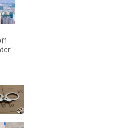
ff
nter’