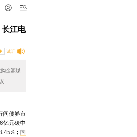
；长江电
试听
中
收购金源煤
议
行间债券市
6亿元碳中
.45%；
国