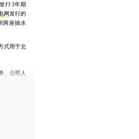
发行3年期
电网
发行的
州两座抽水
方式用于北
券、公司人