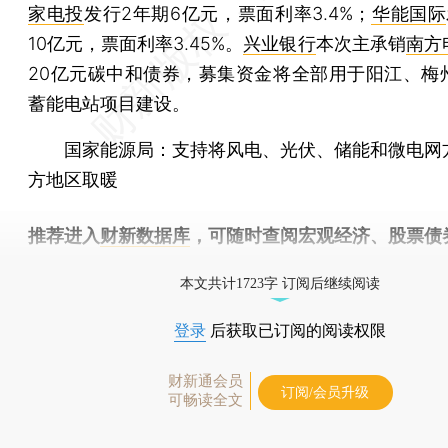
家电投
发行2年期6亿元，票面利率3.4%；
华能国际
10亿元，票面利率3.45%。
兴业银行
本次主承销
南方
20亿元碳中和债券，募集资金将全部用于阳江、梅
蓄能电站项目建设。
国家能源局：支持将风电、光伏、储能和微电网
方地区取暖
推荐进入
财新数据库
，可随时查阅宏观经济、股票债
物，财经数据尽在掌握。
本文共计1723字 订阅后继续阅读
登录
后获取已订阅的阅读权限
财新通会员
订阅/会员升级
可畅读全文