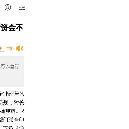
贷资金不
试听
中
也可以签订
企业经营风
新规，对长
确规范。2
部门联合印
（下称《通