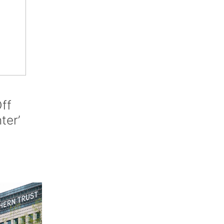
ff
nter’