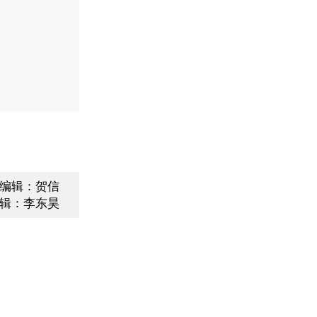
编辑：贺信
辑：李东昊