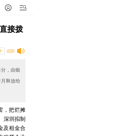
”直接拨
试听
中
部分，由银
按月释放给
雷，把烂摊
。深圳拟制
金及租金合