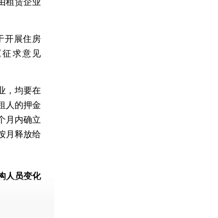
由租赁企业
于开展住房
《征求意见
业，均要在
租人的押金
个月内确立
按月释放给
构人员变化
动态