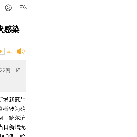
状感染
试听
中
22例，轻
省新增新冠肺
染者转为确
例，哈尔滨
当日新增无
区3例，哈