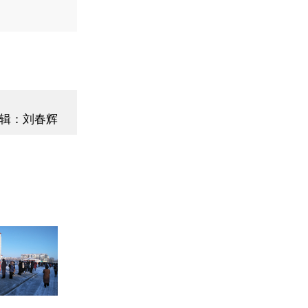
辑：刘春辉