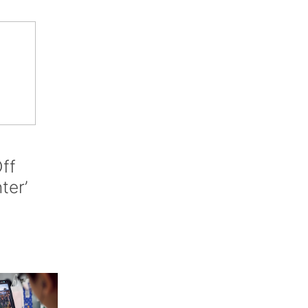
ff
nter’