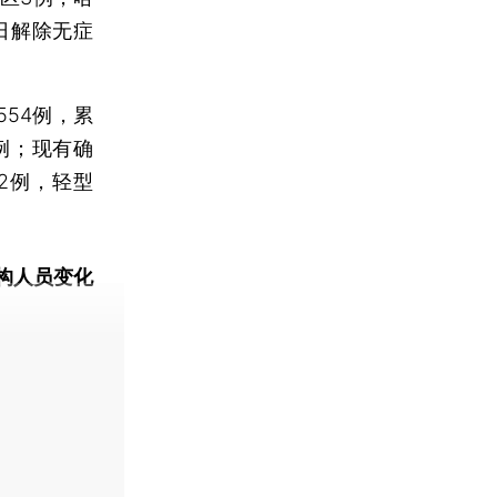
日解除无症
54例，累
例；现有确
2例，轻型
构人员变化
动态