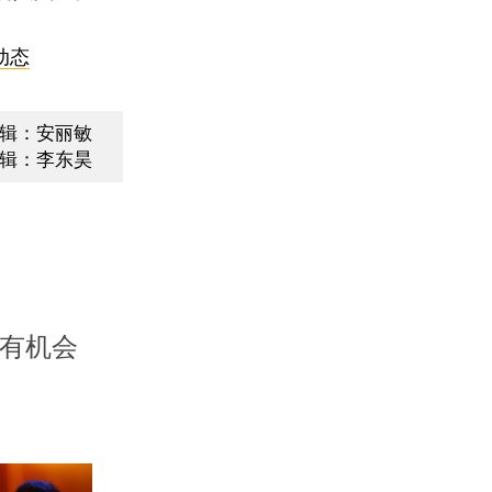
动态
辑：安丽敏
辑：李东昊
还有机会