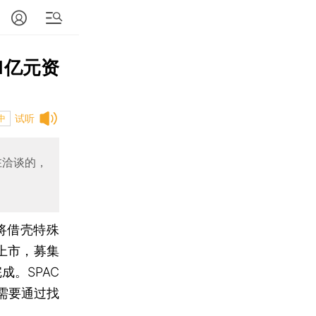
1亿元资
试听
中
在洽谈的，
将借壳特殊
上市，募集
成。SPAC
需要通过找