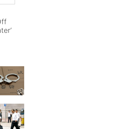
ff
nter’