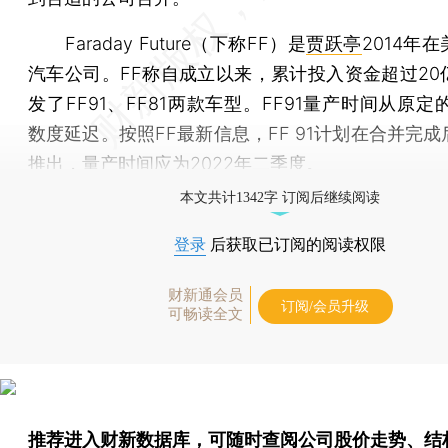
Faraday Future（下称FF）是
贾跃亭
2014年
汽车公司。FF称自成立以来，累计投入资金超过20
发了FF91、FF81两款车型。FF91量产时间从原定的
数度延迟。按照FF最新信息，FF 91计划在合并完
推出，量产时间应为2022年二季度。
本文共计1342字 订阅后继续阅读
登录
后获取已订阅的阅读权限
财新通会员
订阅/会员升级
可畅读全文
推荐进入
财新数据库
，可随时查阅公司股价走势、结