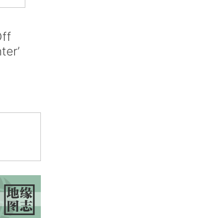
ff
nter’