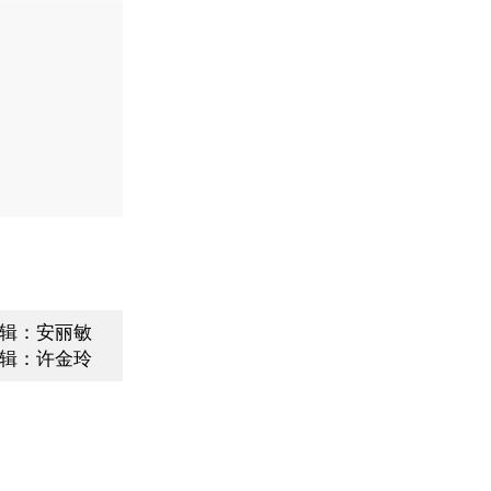
动态
辑：安丽敏
辑：许金玲