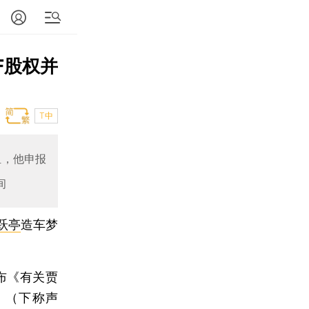
F股权并
T中
组，他申报
间
跃亭
造车梦
发布《有关贾
》（下称声