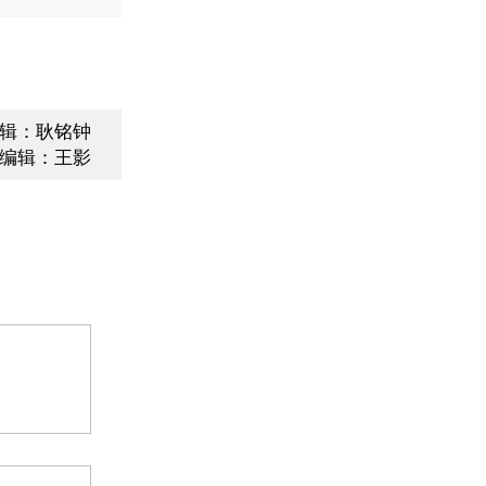
辑：耿铭钟
编辑：王影