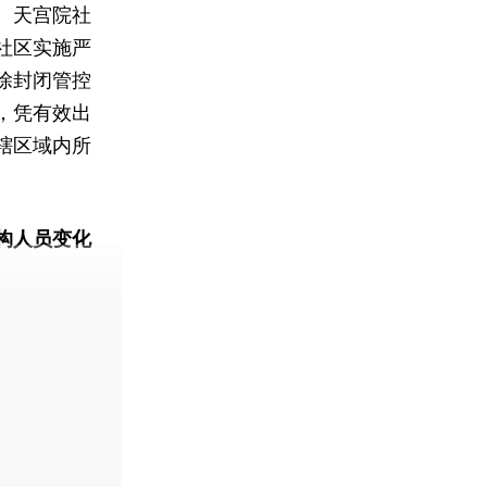
、天宫院社
社区实施严
除封闭管控
，凭有效出
辖区域内所
构人员变化
动态