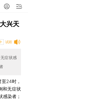
在大兴天
试听
中
和无症状感
者
时至24时，
例和无症状
状感染者；