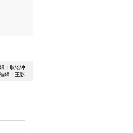
辑：耿铭钟
编辑：王影