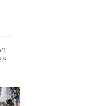
ff
nter’