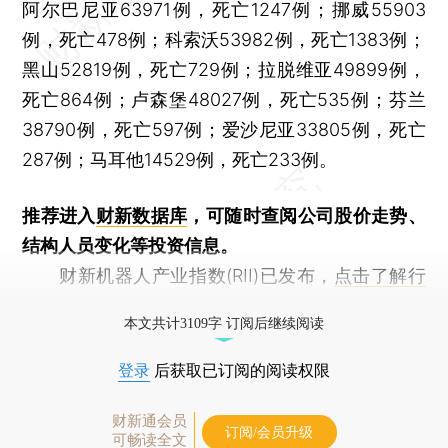
阿尔巴尼亚63971例，死亡1247例；挪威55903
例，死亡478例；科索沃53982例，死亡1383例；
黑山52819例，死亡729例；拉脱维亚49899例，
死亡864例；卢森堡48027例，死亡535例；芬兰
38790例，死亡597例；爱沙尼亚33805例，死亡
287例；马耳他14529例，死亡233例。
推荐进入
财新数据库
，可随时查阅公司股价走势、
结构人员变化等投资信息。
财新机器人产业指数(RII)已发布，
点击了解行
业动态
本文共计3109字 订阅后继续阅读
登录
后获取已订阅的阅读权限
财新通会员
订阅/会员升级
可畅读全文