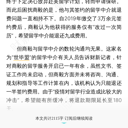
终于下定决心放弃赴美留学计划，转而申请保研。
而此后困扰商毅的是，他与其签约的留学中介就退
费问题一直相持不下。自2019年缴交了3万余元签
约费后，商毅认为他获得的服务仅有“改过一次简
历”，希望留学中介能退还九成费用。
但商毅与留学中介的数轮沟通均无果。这家名
为“
世毕盟
”的留学中介有关人员告诉财新记者，针
对商毅的留学服务开启已一年有余，虽然文书、签
证工作尚未启动，但商毅方面并未将咨询、沟通、
规划和指导等工作计算在内，该机构认为只能退还
一半签约费用。由于“疫情对留学行业造成比较大的
冲击”，希望能有所缓冲，将退款期限延长至180
天。
本文共计2115字 订阅后继续阅读