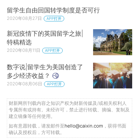
留学生自由回国转学制度是否可行
2020年08月27日
APP打开
新冠疫情下的英国留学之旅|
特稿精选
2020年08月11日
APP打开
数字说|留学生为美国创造了
多少经济收益？
2020年08月06日
APP打开
财新网所刊载内容之知识产权为财新传媒及/或相关权利人
专属所有或持有。未经许可，禁止进行转载、摘编、复制及
建立镜像等任何使用。
如有意愿转载，请发邮件至
hello@caixin.com
，获得书面
确认及授权后，方可转载。