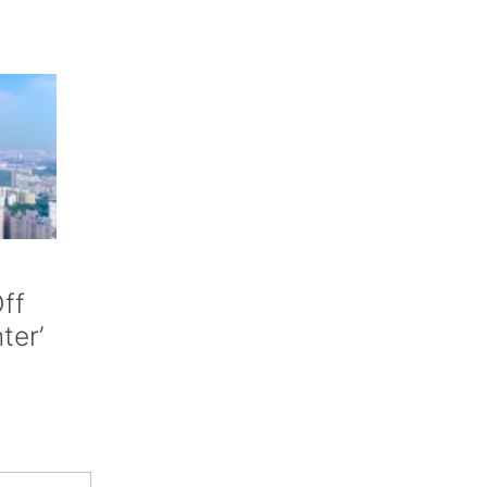
ff
nter’