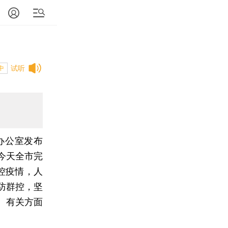
试听
中
办公室发布
今天全市完
控疫情，人
防群控，坚
。有关方面