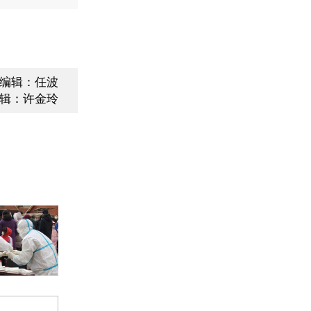
编辑：任波
辑：许金玲