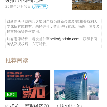
续推出不限价地块
2019年07月16日
APP打开
财新网所刊载内容之知识产权为财新传媒及/或相关权利人
专属所有或持有。未经许可，禁止进行转载、摘编、复制及
建立镜像等任何使用。
如有意愿转载，请发邮件至
hello@caixin.com
，获得书面
确认及授权后，方可转载。
推荐阅读
私房课
In Depth: As
向松祚：宏观经济70