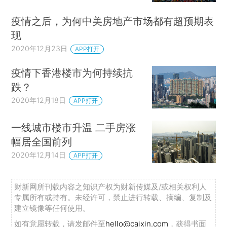
疫情之后，为何中美房地产市场都有超预期表
现
2020年12月23日
APP打开
疫情下香港楼市为何持续抗
跌？
2020年12月18日
APP打开
一线城市楼市升温 二手房涨
幅居全国前列
2020年12月14日
APP打开
财新网所刊载内容之知识产权为财新传媒及/或相关权利人
专属所有或持有。未经许可，禁止进行转载、摘编、复制及
建立镜像等任何使用。
如有意愿转载，请发邮件至
hello@caixin.com
，获得书面