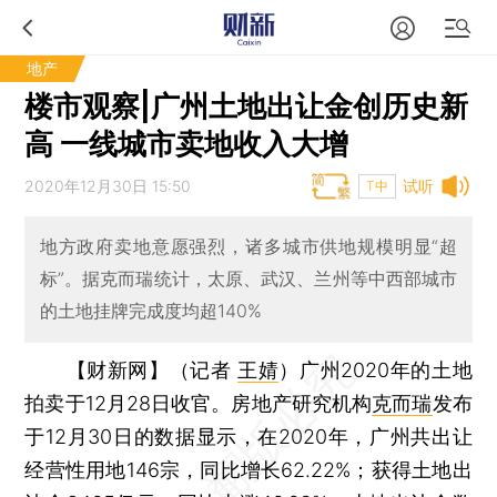
地产
楼市观察|广州土地出让金创历史新
高 一线城市卖地收入大增
2020年12月30日 15:50
试听
T中
地方政府卖地意愿强烈，诸多城市供地规模明显“超
标”。据克而瑞统计，太原、武汉、兰州等中西部城市
的土地挂牌完成度均超140%
【财新网】（记者
王婧
）
广州2020年的土地
拍卖于12月28日收官。房地产研究机构
克而瑞
发布
于12月30日的数据显示，在2020年，广州共出让
经营性用地146宗，同比增长62.22%；获得土地出