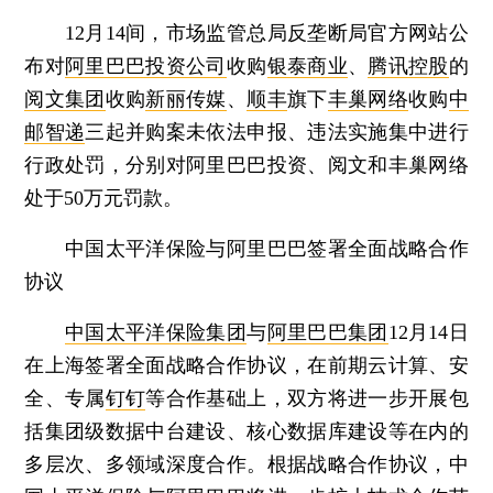
12月14间，市场监管总局反垄断局官方网站公
布对
阿里巴巴投资公司
收购
银泰商业
、
腾讯控股
的
阅文集团
收购
新丽传媒
、
顺丰
旗下
丰巢网络
收购
中
邮智递
三起并购案未依法申报、违法实施集中进行
行政处罚，分别对阿里巴巴投资、阅文和丰巢网络
处于50万元罚款。
中国太平洋保险与阿里巴巴签署全面战略合作
协议
中国太平洋保险集团
与
阿里巴巴集团
12月14日
在上海签署全面战略合作协议，在前期云计算、安
全、专属
钉钉
等合作基础上，双方将进一步开展包
括集团级数据中台建设、核心数据库建设等在内的
多层次、多领域深度合作。根据战略合作协议，中