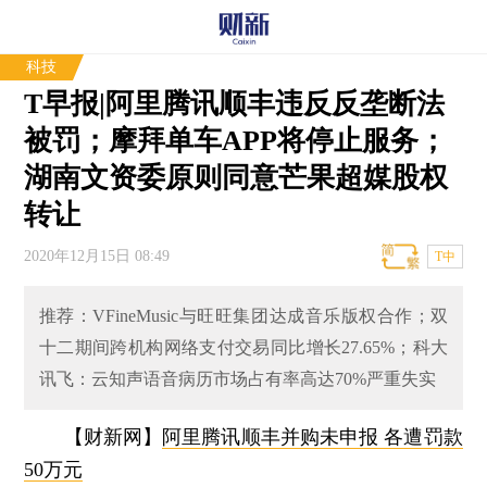
科技
T早报|阿里腾讯顺丰违反反垄断法
被罚；摩拜单车APP将停止服务；
湖南文资委原则同意芒果超媒股权
转让
2020年12月15日 08:49
T中
推荐：VFineMusic与旺旺集团达成音乐版权合作；双
十二期间跨机构网络支付交易同比增长27.65%；科大
讯飞：云知声语音病历市场占有率高达70%严重失实
【财新网】
阿里腾讯顺丰并购未申报 各遭罚款
50万元