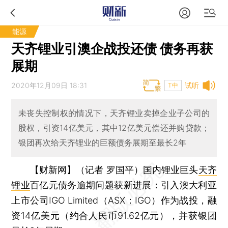
能源
天齐锂业引澳企战投还债 债务再获
展期
2020年12月09日 18:31
试听
T中
未丧失控制权的情况下，天齐锂业卖掉企业子公司的
股权，引资14亿美元，其中12亿美元偿还并购贷款；
银团再次给天齐锂业的巨额债务展期至最长2年
【财新网】（记者 罗国平）
国内锂业巨头
天齐
锂业
百亿元债务逾期问题获新进展：引入澳大利亚
上市公司IGO Limited（ASX：IGO）作为战投，融
资14亿美元（约合人民币91.62亿元），并获银团