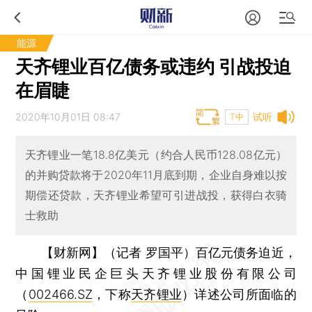
能源
天齐锂业百亿债务或违约 引战投迫
在眉睫
2020年10月01日 08:47
试听
T中
天齐锂业一笔18.8亿美元（约合人民币128.08亿元）
的并购贷款将于2020年11月底到期，企业自身难以按
期偿还贷款，天齐锂业希望可引进战投，获得白衣骑
士救助
【财新网】（记者 罗国平）
百亿元债务迫近，
中国锂业民企巨头天齐锂业股份有限公司
（
002466.SZ
，下称
天齐锂业
）详述公司所面临的