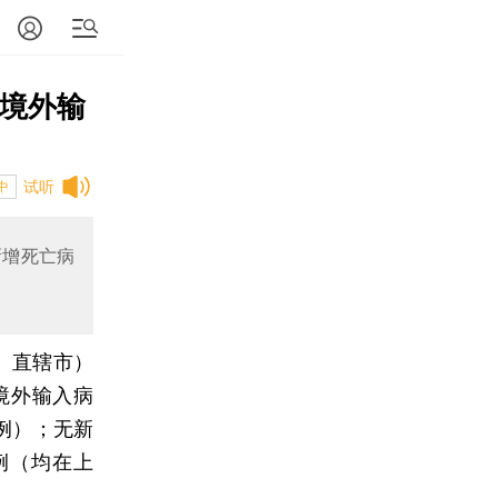
为境外输
试听
中
新增死亡病
区、直辖市）
境外输入病
例）；无新
例（均在上