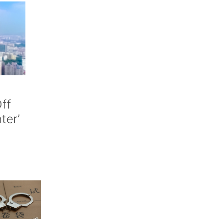
ff
nter’