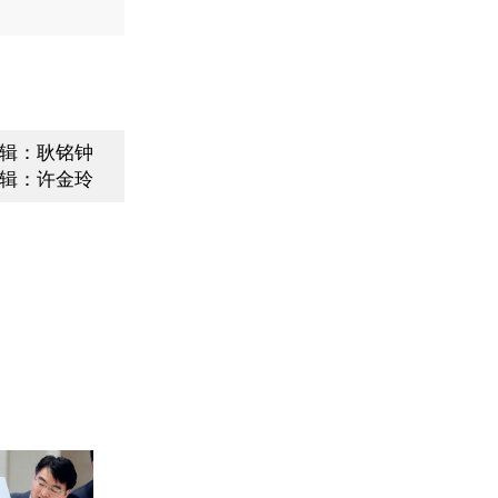
辑：耿铭钟
辑：许金玲