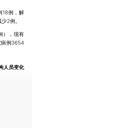
18例，解
减少2例。
例），现有
病例3654
构人员变化
动态