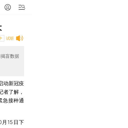
大
试听
中
期揭盲数据
启动新冠疫
记者了解，
紧急接种通
。
月15日下