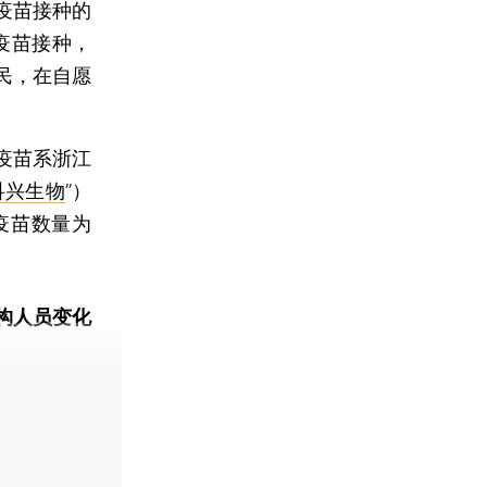
疫苗接种的
疫苗接种，
民，在自愿
疫苗系浙江
科兴生物
”）
疫苗数量为
构人员变化
动态