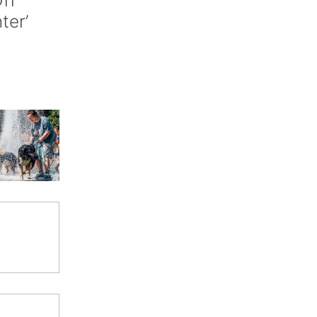
nter’