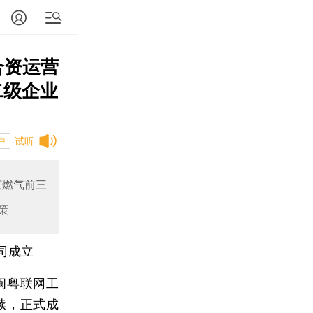
合资运营
二级企业
试听
中
庆燃气前三
策
司成立
闽粤联网工
续，正式成