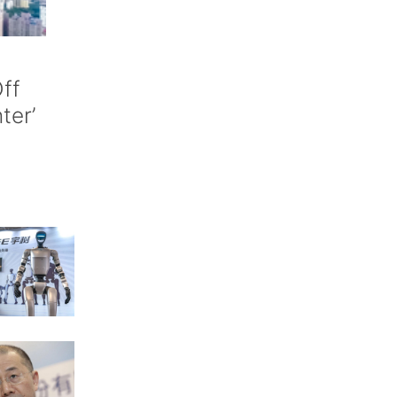
ff
nter’