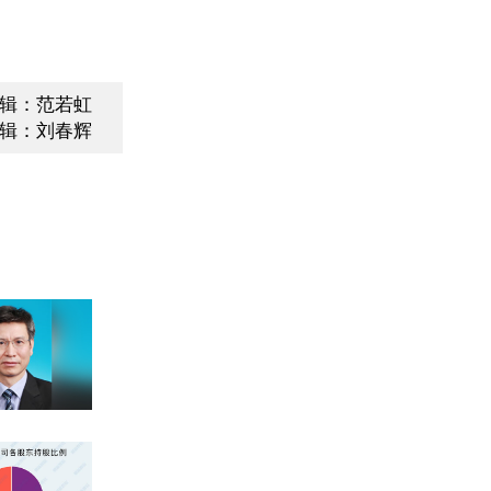
辑：范若虹
辑：刘春辉