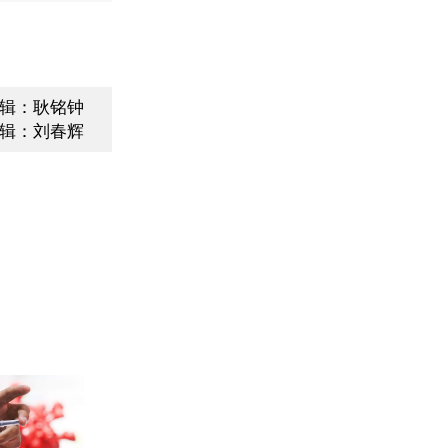
辑：耿铭钟
辑：刘春辉