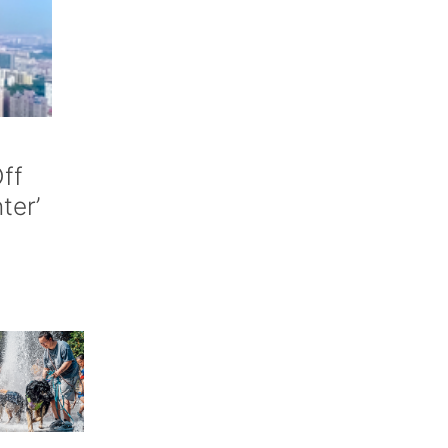
ff
nter’