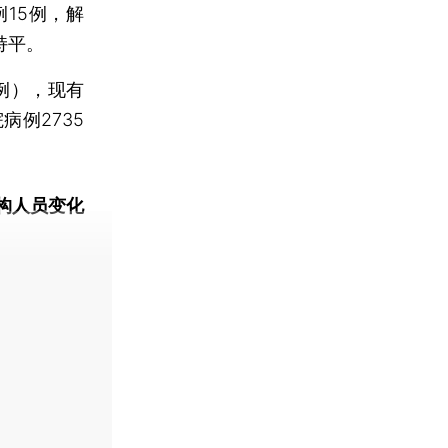
15例，解
持平。
例），现有
病例2735
构人员变化
动态