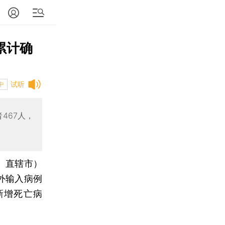
累计确
试听
中
467人，
区、直辖市）
外输入病例
新增死亡病