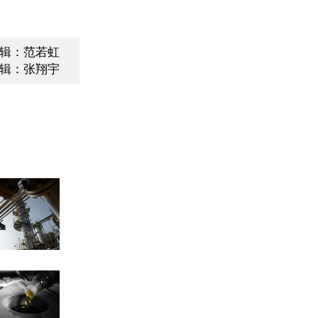
辑：范若虹
辑：张翔宇