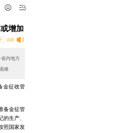
本或增加
试听
中
加省内地方
困难
备金征收管
准备金征管
记的生产、
按照国家发