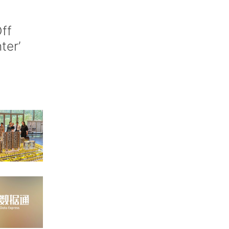
ff
nter’