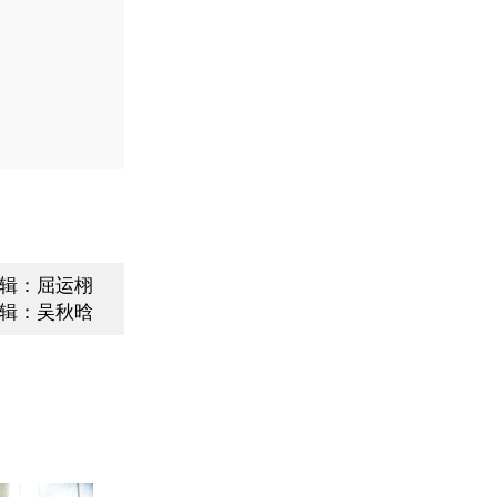
辑：屈运栩
辑：吴秋晗