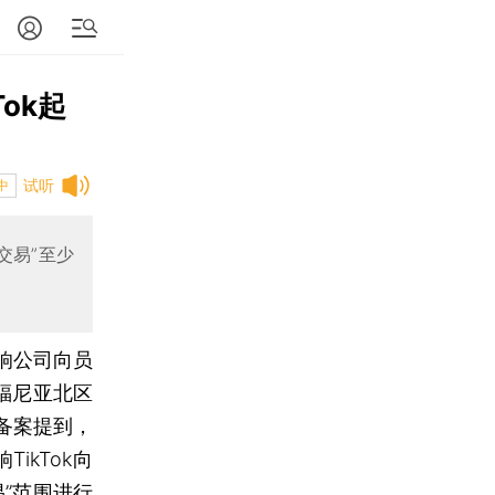
ok起
试听
中
交易”至少
影响公司向员
福尼亚北区
。备案提到，
ikTok向
”范围进行