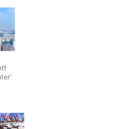
ff
nter’