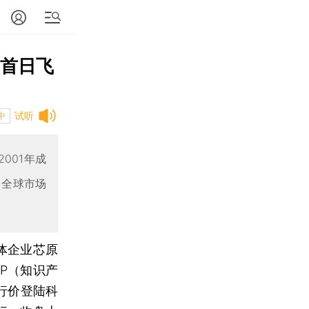
 首日飞
试听
中
001年成
，全球市场
体企业芯原
P（知识产
发行价登陆科