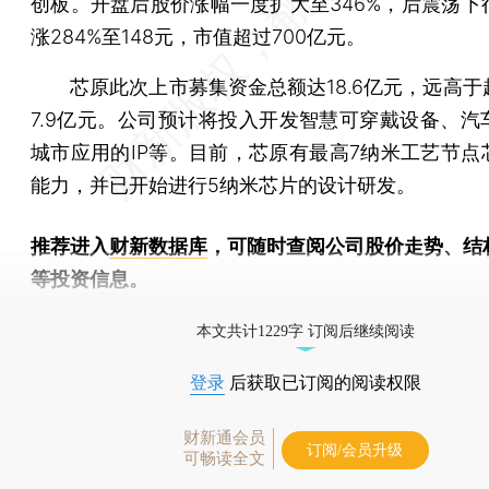
创板。开盘后股价涨幅一度扩大至346%，后震荡下
涨284%至148元，市值超过700亿元。
芯原此次上市募集资金总额达18.6亿元，远高于
7.9亿元。公司预计将投入开发智慧可穿戴设备、汽
城市应用的IP等。目前，芯原有最高7纳米工艺节点
能力，并已开始进行5纳米芯片的设计研发。
推荐进入
财新数据库
，可随时查阅公司股价走势、结
等投资信息。
财新机器人产业指数(RII)已发布，
点击了解行业动态
本文共计1229字 订阅后继续阅读
登录
后获取已订阅的阅读权限
财新通会员
订阅/会员升级
可畅读全文