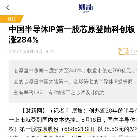
科技
中国半导体IP第一股芯原登陆科创板
涨284%
2020年08月18日 19:24
T
芯原盘中涨幅一度扩大至346%，收盘市值过700亿元；2
立的芯原是中国大陆第一、全球第七的半导体IP授权商
占有率约1.8%，有7纳米工艺芯片设计能力
【财新网】（记者 叶展旗）
创办近20年的半导
一上市就受到国内资本热捧。8月18日，国内半导体I
权）第一股
芯原股份
（
688521.SH
）以38.53元的