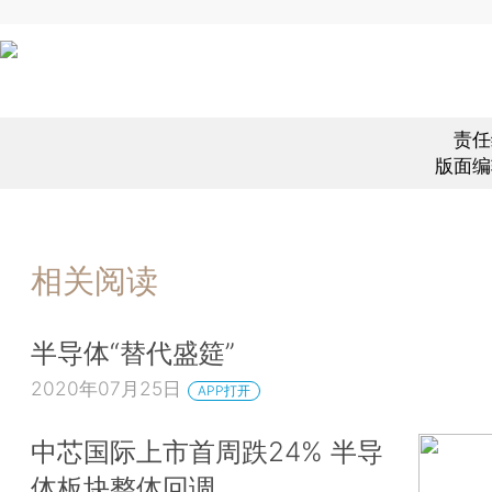
责任
版面编
相关阅读
半导体“替代盛筵”
2020年07月25日
APP打开
中芯国际上市首周跌24% 半导
体板块整体回调