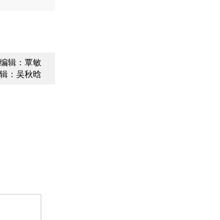
编辑：覃敏
辑：吴秋晗