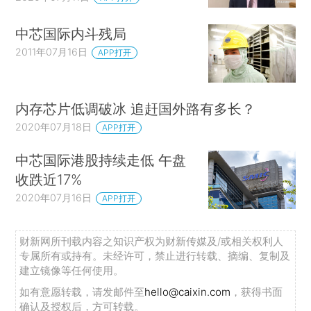
中芯国际内斗残局
2011年07月16日
APP打开
内存芯片低调破冰 追赶国外路有多长？
2020年07月18日
APP打开
中芯国际港股持续走低 午盘
收跌近17%
2020年07月16日
APP打开
财新网所刊载内容之知识产权为财新传媒及/或相关权利人
专属所有或持有。未经许可，禁止进行转载、摘编、复制及
建立镜像等任何使用。
如有意愿转载，请发邮件至
hello@caixin.com
，获得书面
确认及授权后，方可转载。