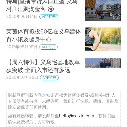
特写|直播带货风口正盛 义乌
村庄汇聚淘金客
2020年06月14日
APP打开
莱茵体育拟投60亿在义乌建体
育小镇及健身中心
2017年08月09日
APP打开
【周六特供】义乌宅基地改革
获突破 全面入市还有多远
2020年07月25日
APP打开
财新网所刊载内容之知识产权为财新传媒及/或相关权利人
专属所有或持有。未经许可，禁止进行转载、摘编、复制及
建立镜像等任何使用。
如有意愿转载，请发邮件至
hello@caixin.com
，获得书面
确认及授权后，方可转载。