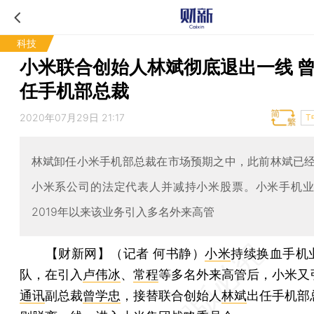
科技
小米联合创始人林斌彻底退出一线 
任手机部总裁
2020年07月29日 21:17
T
林斌卸任小米手机部总裁在市场预期之中，此前林斌已
小米系公司的法定代表人并减持小米股票。小米手机
2019年以来该业务引入多名外来高管
【财新网】（记者 何书静）
小米
持续换血手机
队，在引入
卢伟冰
、
常程
等多名外来高管后，小米又
通讯
副总裁
曾学忠
，接替联合创始人
林斌
出任手机部