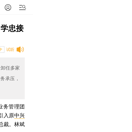
曾学忠接
试听
中
经卸任多家
业务承压，
业务管理团
引入原
中兴
总裁。林斌