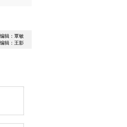
编辑：覃敏
编辑：王影