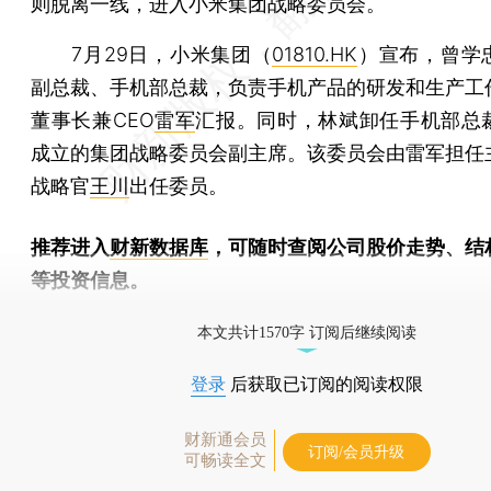
则脱离一线，进入小米集团战略委员会。
7月29日，小米集团（
01810.HK
）宣布，曾学
副总裁、手机部总裁，负责手机产品的研发和生产工
董事长兼CEO
雷军
汇报。同时，林斌卸任手机部总
成立的集团战略委员会副主席。该委员会由雷军担任
战略官
王川
出任委员。
推荐进入
财新数据库
，可随时查阅公司股价走势、结
等投资信息。
财新机器人产业指数(RII)已发布，
点击了解行业动态
本文共计1570字 订阅后继续阅读
登录
后获取已订阅的阅读权限
财新通会员
订阅/会员升级
可畅读全文